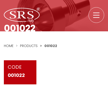
Skip to content
SRS srl logo
001022
HOME
>
PRODUCTS
>
001022
CODE
001022