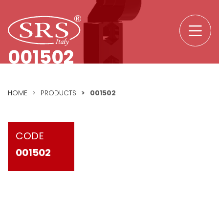
Skip to content
SRS srl logo
001502
HOME
>
PRODUCTS
>
001502
CODE
001502