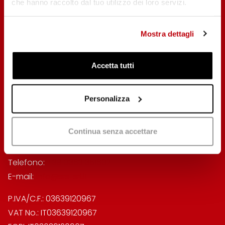
che hanno raccolto dal tuo utilizzo dei loro servizi.
Mostra dettagli
Accetta tutti
Personalizza
SRS Spindle Research & Service
S.r.l.
con socio unico
Continua senza accettare
Via Redipuglia, 77
24047 Treviglio (BG) – Italy
Telefono:
+39 0363 351602
E-mail:
info@srs-srl.it
P.IVA/C.F.: 03639120967
VAT No.: IT03639120967