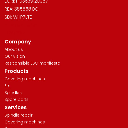
EORI: IT03639120967
REA: 385858 BG
SDI: WHP7LTE
Privacy Policy
L.124/2017
Company
About us
Our vision
Responsible ESG manifesto
Products
Covering machines
Ets
Spindles
Spare parts
Services
Spindle repair
Covering machines