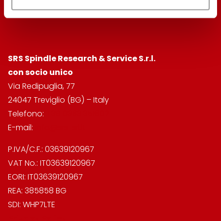
SRS Spindle Research & Service
S.r.l.
con socio unico
Via Redipuglia, 77
24047 Treviglio (BG) – Italy
Telefono:
+39 0363 351602
E-mail:
info@srs-srl.it
P.IVA/C.F.: 03639120967
VAT No.: IT03639120967
EORI: IT03639120967
REA: 385858 BG
SDI: WHP7LTE
Privacy Policy