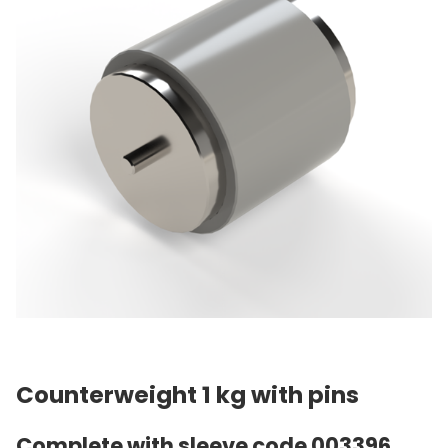
Counterweight 1 kg with pins
Complete with sleeve code 003396