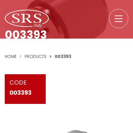
Skip to content
SRS srl logo
003393
HOME
>
PRODUCTS
>
003393
CODE
003393