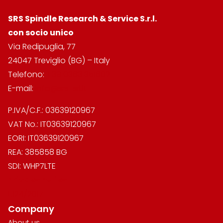
SRS Spindle Research & Service
S.r.l.
con socio unico
Via Redipuglia, 77
24047 Treviglio (BG) – Italy
Telefono:
+39 0363 351602
E-mail:
info@srs-srl.it
P.IVA/C.F.: 03639120967
VAT No.: IT03639120967
EORI: IT03639120967
REA: 385858 BG
SDI: WHP7LTE
Privacy Policy
L.124/2017
Company
About us