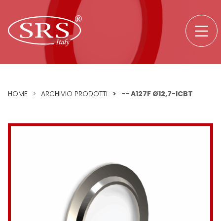
Skip to content
SRS srl logo
HOME
>
ARCHIVIO PRODOTTI
>
-- A127F Ø12,7-ICBT